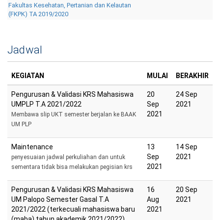
Fakultas Kesehatan, Pertanian dan Kelautan
(FKPK) TA 2019/2020
Jadwal
KEGIATAN
MULAI
BERAKHIR
Pengurusan & Validasi KRS Mahasiswa
20
24 Sep
UMPLP T.A 2021/2022
Sep
2021
2021
Membawa slip UKT semester berjalan ke BAAK
UM PLP
Maintenance
13
14 Sep
Sep
2021
penyesuaian jadwal perkuliahan dan untuk
2021
sementara tidak bisa melakukan pegisian krs
Pengurusan & Validasi KRS Mahasiswa
16
20 Sep
UM Palopo Semester Gasal T.A
Aug
2021
2021/2022 (terkecuali mahasiswa baru
2021
(maba) tahun akademik 2021/2022)